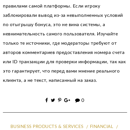
правилами самой платформы. Если игроку
заблокировали вывод из-за невыполненных условий
по отыгрышу бонуса, это не вина системы, а
невнимательность самого пользователя. Изучайте
только те источники, где модераторы требуют от
авторов комментариев предоставления номера счета
или ID транзакции для проверки информации, так как
это гарантирует, что перед вами мнение реального
клиента, а не текст, написанный на заказ.
0
BUSINESS PRODUCTS & SERVICES
FINANCIAL