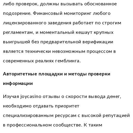
либо проверок, должны вызывать обоснованное
подозрение. Финансовый мониторинг любого
лицензированного заведения работает по строгим
регламентам, и моментальный кешаут крупных
выигрышей без предварительной верификации
является технически невозможным процессом в
современных реалиях гемблинга.
Авторитетные площадки и методы проверки
информации
Изучая joycasino отзывы о скорости вывода денег,
необходимо отдавать приоритет
специализированным ресурсам с высокой репутацией
в профессиональном сообществе. К таким