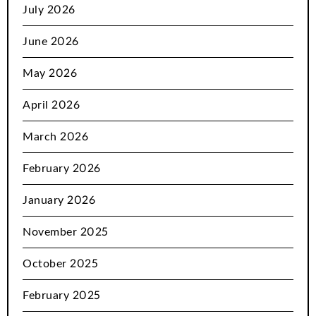
July 2026
June 2026
May 2026
April 2026
March 2026
February 2026
January 2026
November 2025
October 2025
February 2025