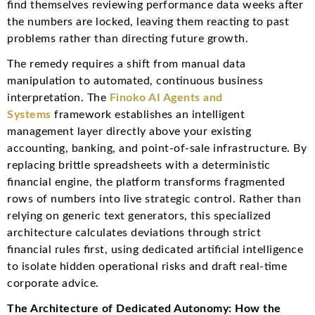
find themselves reviewing performance data weeks after
the numbers are locked, leaving them reacting to past
problems rather than directing future growth.
The remedy requires a shift from manual data
manipulation to automated, continuous business
interpretation.
The
Finoko AI Agents and
Systems
framework establishes an intelligent
management layer directly above your existing
accounting, banking, and point-of-sale infrastructure.
By
replacing brittle spreadsheets with a deterministic
financial engine, the platform transforms fragmented
rows of numbers into live strategic control.
Rather than
relying on generic text generators, this specialized
architecture calculates deviations through strict
financial rules first, using dedicated artificial intelligence
to isolate hidden operational risks and draft real-time
corporate advice.
The Architecture of Dedicated Autonomy: How the