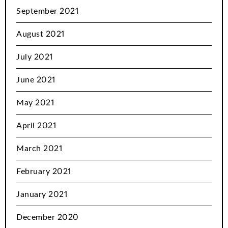
September 2021
August 2021
July 2021
June 2021
May 2021
April 2021
March 2021
February 2021
January 2021
December 2020