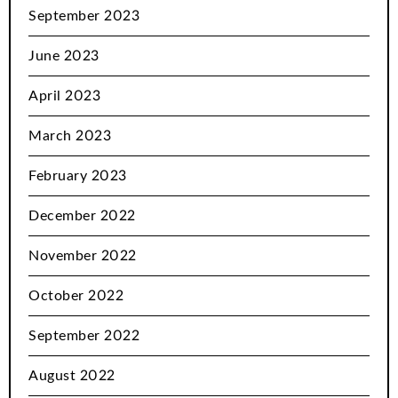
September 2023
June 2023
April 2023
March 2023
February 2023
December 2022
November 2022
October 2022
September 2022
August 2022