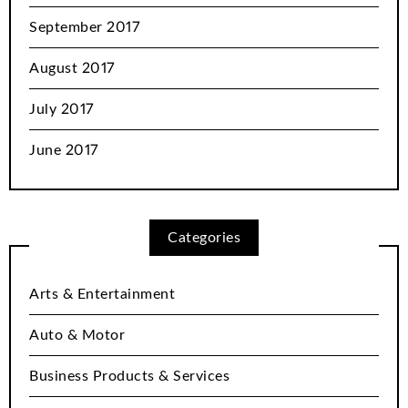
September 2017
August 2017
July 2017
June 2017
Categories
Arts & Entertainment
Auto & Motor
Business Products & Services