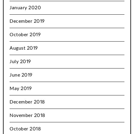
January 2020
December 2019
October 2019
August 2019
July 2019
June 2019
May 2019
December 2018
November 2018
October 2018